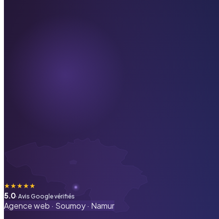
★
★
★
★
★
5.0
· Avis Google vérifiés
Agence web ·
Soumoy
·
Namur