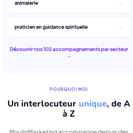
→
animalerie
→
praticien en guidance spirituelle
Découvrir nos
102
accompagnements par secteur
→
POURQUOI MOI
Un interlocuteur
unique
, de A
à Z
MoulinMarketing accompagne depuis des