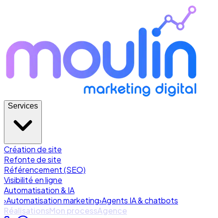
Services
Création de site
Refonte de site
Référencement (SEO)
Visibilité en ligne
Automatisation & IA
›
Automatisation marketing
›
Agents IA & chatbots
Réalisations
Mon process
Agence