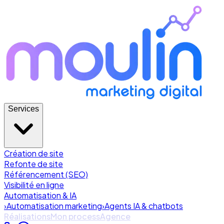
Services
Création de site
Refonte de site
Référencement (SEO)
Visibilité en ligne
Automatisation & IA
›
Automatisation marketing
›
Agents IA & chatbots
Réalisations
Mon process
Agence