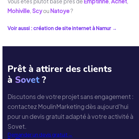
Vous êtes plutôt basé près de
Emptinne
,
Achet
,
Mohiville
,
Scy
ou
Natoye
?
Voir aussi : création de site internet à
Namur
→
Prêt à attirer des clients
à
Sovet
?
Discutons de votre projet sans engagement :
contactez MoulinMarketing dès aujourd'hui
pour un devis gratuit adapté à votre activité à
Sovet.
Demander un devis gratuit
→