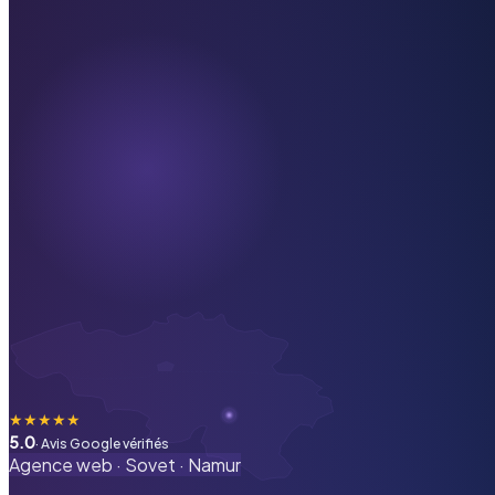
★
★
★
★
★
5.0
· Avis Google vérifiés
Agence web ·
Sovet
·
Namur