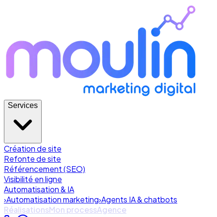
Services
Création de site
Refonte de site
Référencement (SEO)
Visibilité en ligne
Automatisation & IA
›
Automatisation marketing
›
Agents IA & chatbots
Réalisations
Mon process
Agence