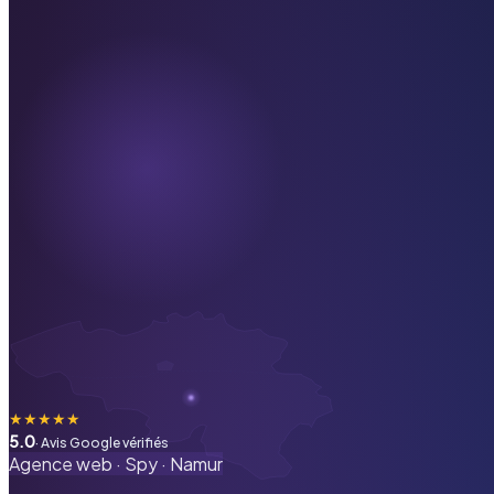
★
★
★
★
★
5.0
· Avis Google vérifiés
Agence web ·
Spy
·
Namur