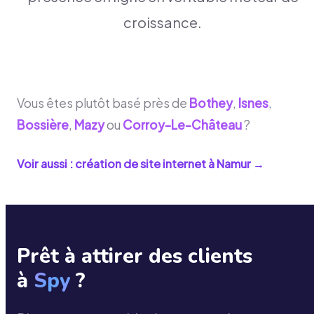
croissance.
Vous êtes plutôt basé près de
Bothey
,
Isnes
,
Bossière
,
Mazy
ou
Corroy-Le-Château
?
Voir aussi : création de site internet à
Namur
→
Prêt à attirer des clients
à
Spy
?