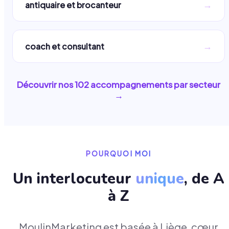
→
antiquaire et brocanteur
→
coach et consultant
Découvrir nos
102
accompagnements par secteur
→
POURQUOI MOI
Un interlocuteur
unique
, de A
à Z
MoulinMarketing est basée à Liège, cœur