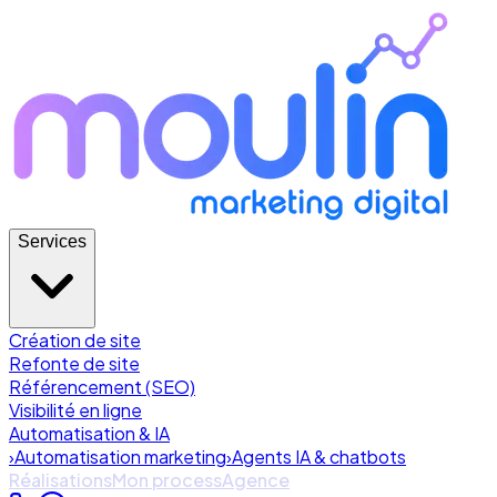
Services
Création de site
Refonte de site
Référencement (SEO)
Visibilité en ligne
Automatisation & IA
›
Automatisation marketing
›
Agents IA & chatbots
Réalisations
Mon process
Agence