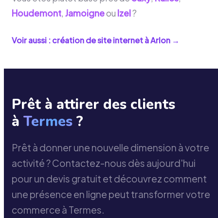
Houdemont
,
Jamoigne
ou
Izel
?
Voir aussi : création de site internet à
Arlon
→
Prêt à attirer des clients
à
Termes
?
Prêt à donner une nouvelle dimension à votre
activité ? Contactez-nous dès aujourd'hui
pour un devis gratuit et découvrez comment
une présence en ligne peut transformer votre
commerce à Termes.