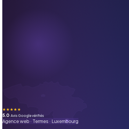
★
★
★
★
★
5.0
· Avis Google vérifiés
Agence web ·
Termes
·
Luxembourg