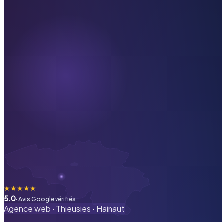
★
★
★
★
★
5.0
· Avis Google vérifiés
Agence web ·
Thieusies
·
Hainaut