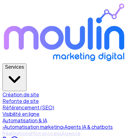
Services
Création de site
Refonte de site
Référencement (SEO)
Visibilité en ligne
Automatisation & IA
›
Automatisation marketing
›
Agents IA & chatbots
Réalisations
Mon process
Agence