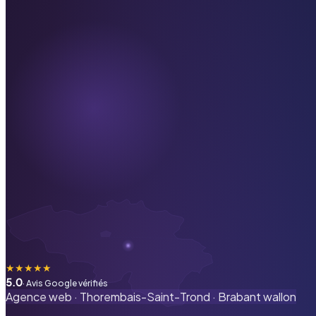
★
★
★
★
★
5.0
· Avis Google vérifiés
Agence web ·
Thorembais-Saint-Trond
·
Brabant wallon