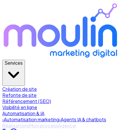
Services
Création de site
Refonte de site
Référencement (SEO)
Visibilité en ligne
Automatisation & IA
›
Automatisation marketing
›
Agents IA & chatbots
Réalisations
Mon process
Agence