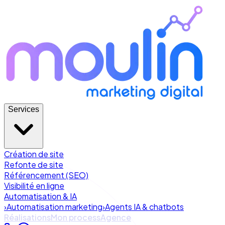
Services
Création de site
Refonte de site
Référencement (SEO)
Visibilité en ligne
Automatisation & IA
›
Automatisation marketing
›
Agents IA & chatbots
Réalisations
Mon process
Agence