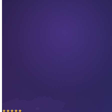
★
★
★
★
★