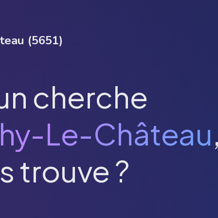
teau
(
5651
)
un cherche
hy-Le-Château
s trouve ?