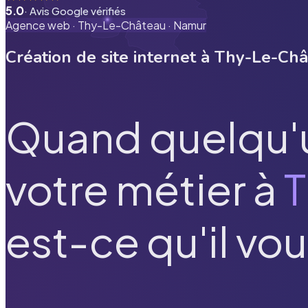
5.0
· Avis Google vérifiés
Agence web ·
Thy-Le-Château
·
Namur
Création de site internet à
Thy-Le-Châ
Quand quelqu'
votre métier à
T
est-ce qu'il vou