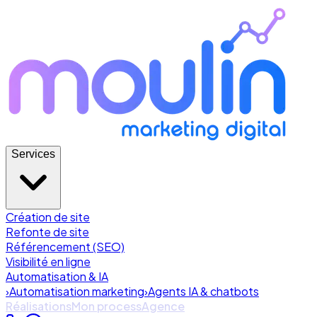
Services
Création de site
Refonte de site
Référencement (SEO)
Visibilité en ligne
Automatisation & IA
›
Automatisation marketing
›
Agents IA & chatbots
Réalisations
Mon process
Agence