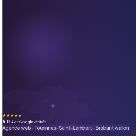
★
★
★
★
★
5.0
· Avis Google vérifiés
Agence web ·
Tourinnes-Saint-Lambert
·
Brabant wallon