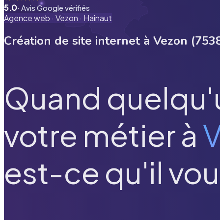
5.0
· Avis Google vérifiés
Agence web ·
Vezon
·
Hainaut
Création de site internet à
Vezon
(
753
Quand quelqu'
votre métier à
V
est-ce qu'il vou