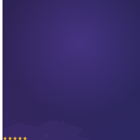
★
★
★
★
★