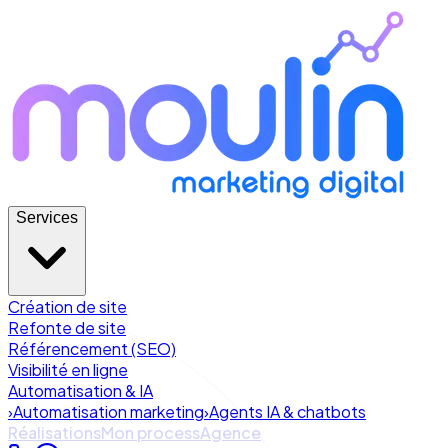
Services
Création de site
Refonte de site
Référencement (SEO)
Visibilité en ligne
Automatisation & IA
›
Automatisation marketing
›
Agents IA & chatbots
Réalisations
Mon process
Agence