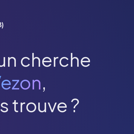
8
)
un cherche
ezon
,
s trouve ?