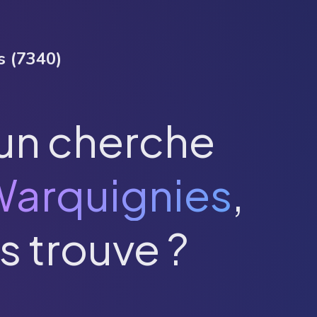
s
(
7340
)
un cherche
arquignies
,
s trouve ?