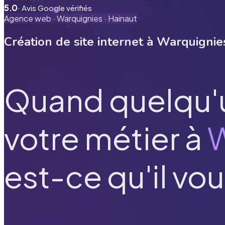
5.0
· Avis Google vérifiés
Agence web ·
Warquignies
·
Hainaut
Création de site internet à
Warquignie
Quand quelqu'
votre métier à
W
est-ce qu'il vou