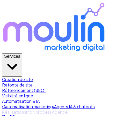
Services
Création de site
Refonte de site
Référencement (SEO)
Visibilité en ligne
Automatisation & IA
›
Automatisation marketing
›
Agents IA & chatbots
Réalisations
Mon process
Agence