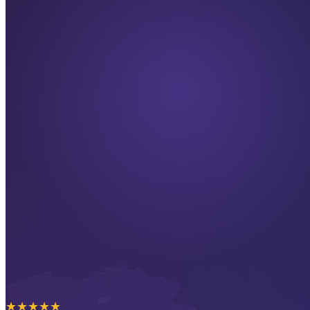
★
★
★
★
★