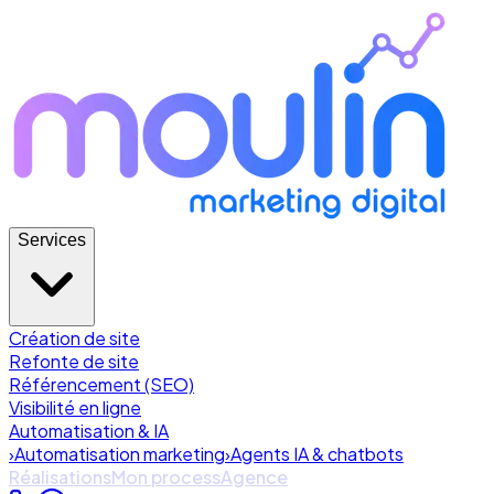
Services
Création de site
Refonte de site
Référencement (SEO)
Visibilité en ligne
Automatisation & IA
›
Automatisation marketing
›
Agents IA & chatbots
Réalisations
Mon process
Agence