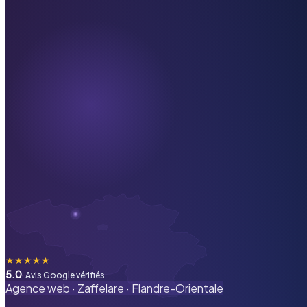
★
★
★
★
★
5.0
· Avis Google vérifiés
Agence web ·
Zaffelare
·
Flandre-Orientale