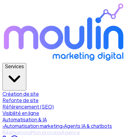
Services
Création de site
Refonte de site
Référencement (SEO)
Visibilité en ligne
Automatisation & IA
›
Automatisation marketing
›
Agents IA & chatbots
Réalisations
Mon process
Agence