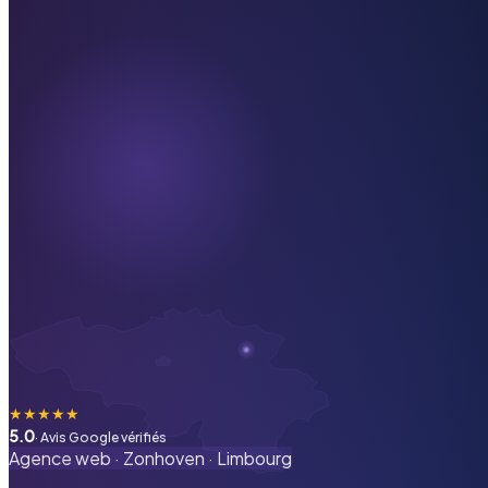
★
★
★
★
★
5.0
· Avis Google vérifiés
Agence web ·
Zonhoven
·
Limbourg