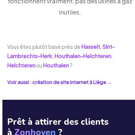
fonctionnent vraiment, pas des usines à gaz
inutiles.
Vous êtes plutôt basé près de
Hasselt
,
Sint-
Lambrechts-Herk
,
Houthalen-Helchteren
,
Helchteren
ou
Houthalen
?
Voir aussi : création de site internet à
Liège
→
Prêt à attirer des clients
à
Zonhoven
?