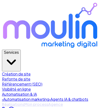
Services
Création de site
Refonte de site
Référencement (SEO)
Visibilité en ligne
Automatisation & IA
›
Automatisation marketing
›
Agents IA & chatbots
Réalisations
Mon process
Agence