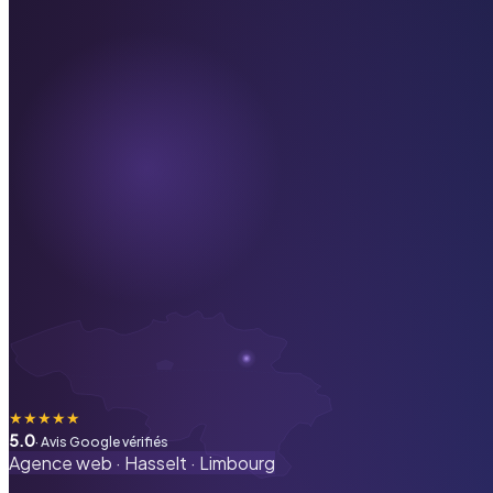
★
★
★
★
★
5.0
· Avis Google vérifiés
Agence web ·
Hasselt
·
Limbourg