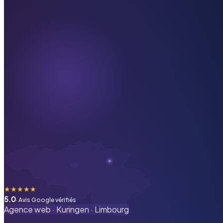
★
★
★
★
★
5.0
· Avis Google vérifiés
Agence web ·
Kuringen
·
Limbourg