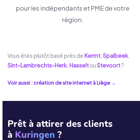
pour les indépendants et PME de votre
région.
Vous êtes plutôt basé près de
Kermt
,
Spalbeek
,
Sint-Lambrechts-Herk
,
Hasselt
ou
Stevoort
?
Voir aussi : création de site internet à
Liège
→
Prêt à attirer des clients
à
Kuringen
?