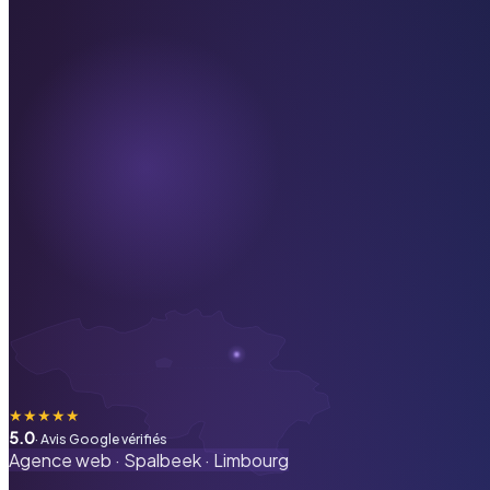
★
★
★
★
★
5.0
· Avis Google vérifiés
Agence web ·
Spalbeek
·
Limbourg