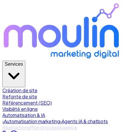
Services
Création de site
Refonte de site
Référencement (SEO)
Visibilité en ligne
Automatisation & IA
›
Automatisation marketing
›
Agents IA & chatbots
Réalisations
Mon process
Agence