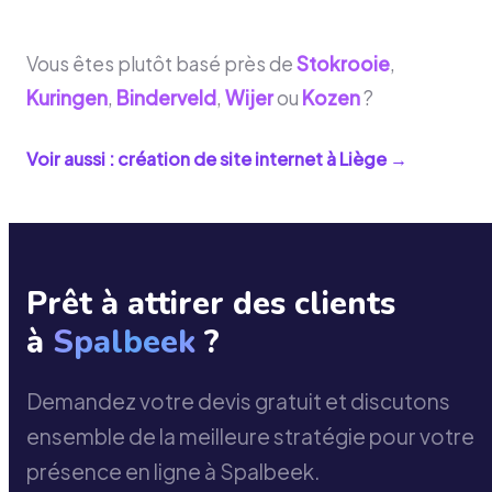
Vous êtes plutôt basé près de
Stokrooie
,
Kuringen
,
Binderveld
,
Wijer
ou
Kozen
?
Voir aussi : création de site internet à
Liège
→
Prêt à attirer des clients
à
Spalbeek
?
Demandez votre devis gratuit et discutons
ensemble de la meilleure stratégie pour votre
présence en ligne à Spalbeek.