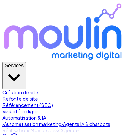
Services
Création de site
Refonte de site
Référencement (SEO)
Visibilité en ligne
Automatisation & IA
›
Automatisation marketing
›
Agents IA & chatbots
Réalisations
Mon process
Agence