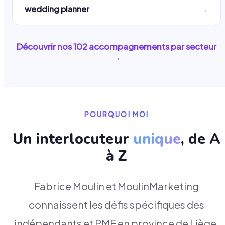
→
wedding planner
Découvrir nos
102
accompagnements par secteur
→
POURQUOI MOI
Un interlocuteur
unique
, de A
à Z
Fabrice Moulin et MoulinMarketing
connaissent les défis spécifiques des
indépendants et PME en province de Liège.