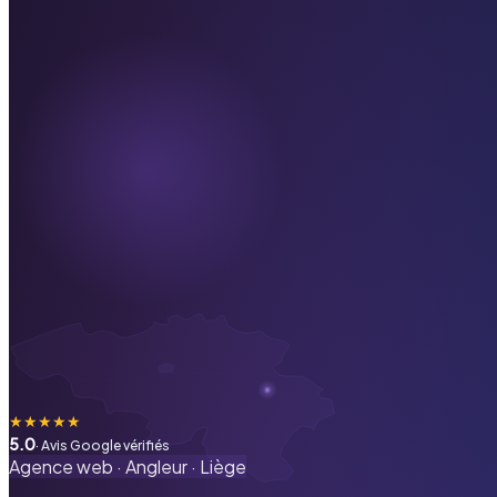
★
★
★
★
★
5.0
· Avis Google vérifiés
Agence web ·
Angleur
·
Liège