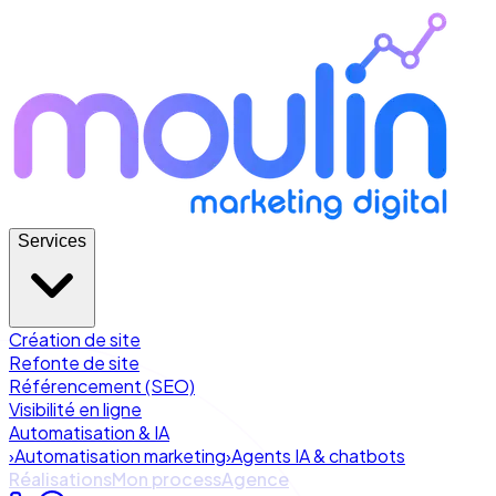
Services
Création de site
Refonte de site
Référencement (SEO)
Visibilité en ligne
Automatisation & IA
›
Automatisation marketing
›
Agents IA & chatbots
Réalisations
Mon process
Agence