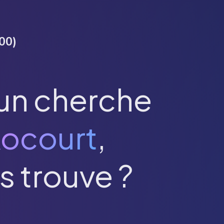
00
)
un cherche
ocourt
,
s trouve ?