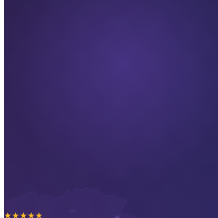
★
★
★
★
★