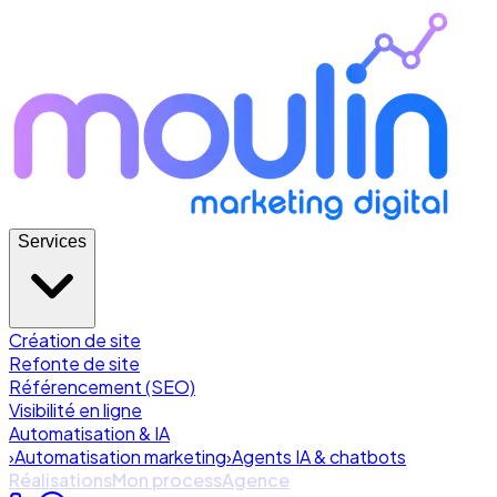
Services
Création de site
Refonte de site
Référencement (SEO)
Visibilité en ligne
Automatisation & IA
›
Automatisation marketing
›
Agents IA & chatbots
Réalisations
Mon process
Agence