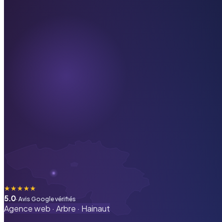
★
★
★
★
★
5.0
· Avis Google vérifiés
Agence web ·
Arbre
·
Hainaut