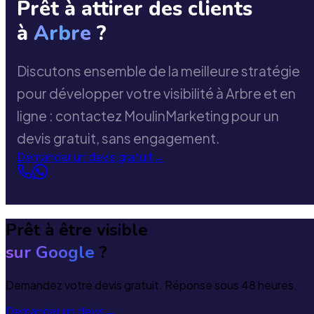
Prêt à attirer des clients
à
Arbre
?
Discutons ensemble de la meilleure stratégie
pour développer votre visibilité à Arbre et en
ligne : contactez MoulinMarketing pour un
devis gratuit, sans engagement.
Demander un devis gratuit
→
Prêt à être visible
sur Google
?
Demandez votre devis gratuit. Réponse sous 48 heures.
Demander un devis
→