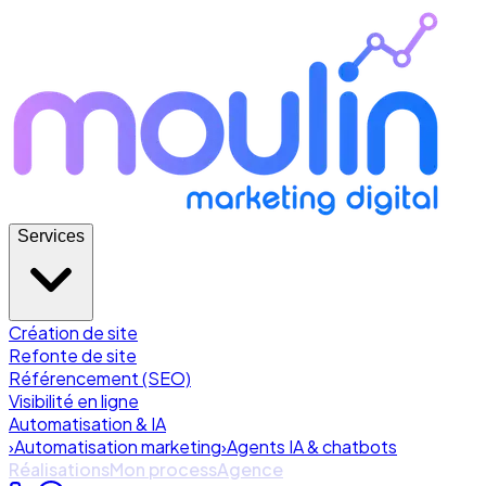
Services
Création de site
Refonte de site
Référencement (SEO)
Visibilité en ligne
Automatisation & IA
›
Automatisation marketing
›
Agents IA & chatbots
Réalisations
Mon process
Agence