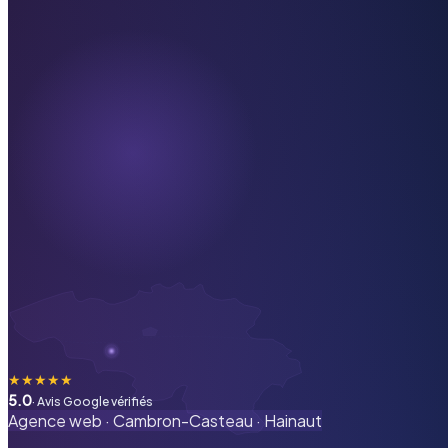
★
★
★
★
★
5.0
· Avis Google vérifiés
Agence web ·
Cambron-Casteau
·
Hainaut