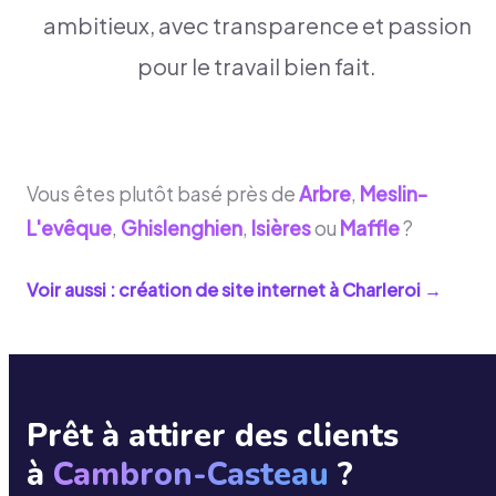
ambitieux, avec transparence et passion
pour le travail bien fait.
Vous êtes plutôt basé près de
Arbre
,
Meslin-
L'evêque
,
Ghislenghien
,
Isières
ou
Maffle
?
Voir aussi : création de site internet à
Charleroi
→
Prêt à attirer des clients
à
Cambron-Casteau
?