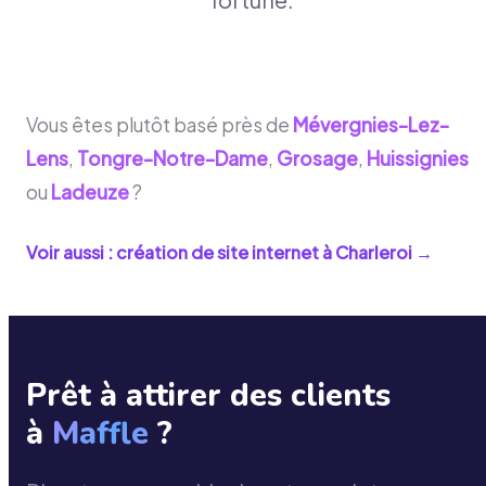
Vous êtes plutôt basé près de
Mévergnies-Lez-
Lens
,
Tongre-Notre-Dame
,
Grosage
,
Huissignies
ou
Ladeuze
?
Voir aussi : création de site internet à
Charleroi
→
Prêt à attirer des clients
à
Maffle
?