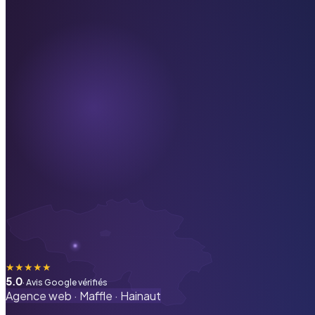
★
★
★
★
★
5.0
· Avis Google vérifiés
Agence web ·
Maffle
·
Hainaut