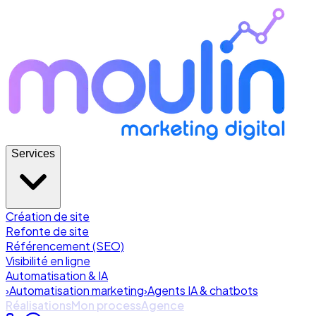
Services
Création de site
Refonte de site
Référencement (SEO)
Visibilité en ligne
Automatisation & IA
›
Automatisation marketing
›
Agents IA & chatbots
Réalisations
Mon process
Agence