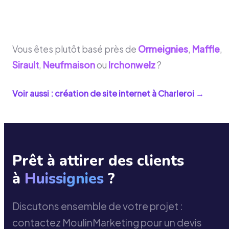
Vous êtes plutôt basé près de
Ormeignies
,
Maffle
,
Sirault
,
Neufmaison
ou
Irchonwelz
?
Voir aussi : création de site internet à
Charleroi
→
Prêt à attirer des clients
à
Huissignies
?
Discutons ensemble de votre projet :
contactez MoulinMarketing pour un devis