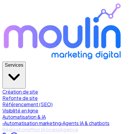
Services
Création de site
Refonte de site
Référencement (SEO)
Visibilité en ligne
Automatisation & IA
›
Automatisation marketing
›
Agents IA & chatbots
Réalisations
Mon process
Agence