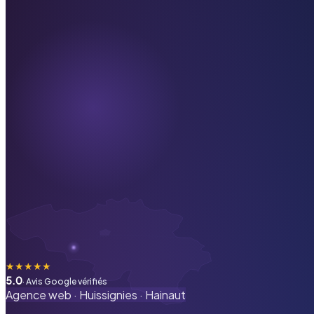
★
★
★
★
★
5.0
· Avis Google vérifiés
Agence web ·
Huissignies
·
Hainaut