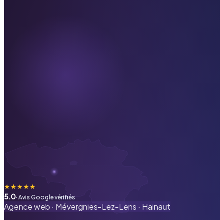
★
★
★
★
★
5.0
· Avis Google vérifiés
Agence web ·
Mévergnies-Lez-Lens
·
Hainaut