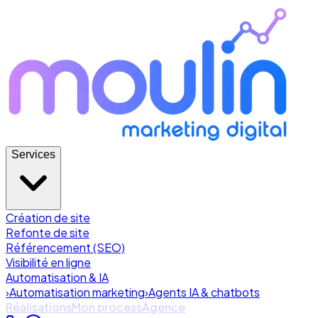
Services
Création de site
Refonte de site
Référencement (SEO)
Visibilité en ligne
Automatisation & IA
›
Automatisation marketing
›
Agents IA & chatbots
Réalisations
Mon process
Agence