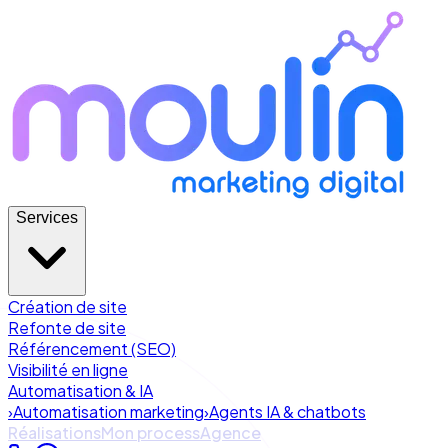
Services
Création de site
Refonte de site
Référencement (SEO)
Visibilité en ligne
Automatisation & IA
›
Automatisation marketing
›
Agents IA & chatbots
Réalisations
Mon process
Agence