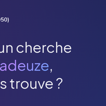
950
)
un cherche
adeuze
,
s trouve ?