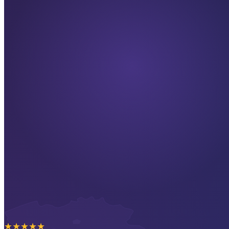
★
★
★
★
★