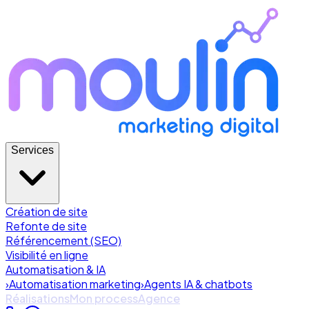
Services
Création de site
Refonte de site
Référencement (SEO)
Visibilité en ligne
Automatisation & IA
›
Automatisation marketing
›
Agents IA & chatbots
Réalisations
Mon process
Agence