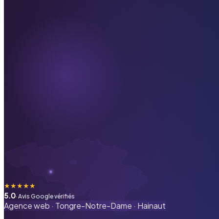
★
★
★
★
★
5.0
· Avis Google vérifiés
Agence web ·
Tongre-Notre-Dame
·
Hainaut