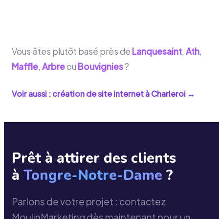
Vous êtes plutôt basé près de
Lanquesaint
,
Ath
,
Maffle
,
Arbre
ou
Bouvignies
?
Voir aussi : création de site internet à
Charleroi
→
Prêt à attirer des clients
à
Tongre-Notre-Dame
?
Parlons de votre projet : contactez
MoulinMarketing dès maintenant pour un