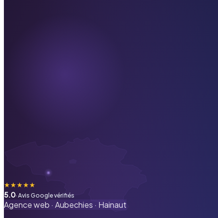
★
★
★
★
★
5.0
· Avis Google vérifiés
Agence web ·
Aubechies
·
Hainaut