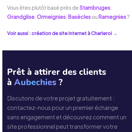
Vous êtes plutôt basé près de
Stambruges
,
Grandglise
,
Ormeignies
,
Basècles
ou
Ramegnies
?
Voir aussi : création de site internet à
Charleroi
→
Prêt à attirer des clients
à
Aubechies
?
Discutons de votre projet gratuitement :
contactez-nous pour un premier échange
sans engagement et découvrez comment un
site professionnel peut transformer votre