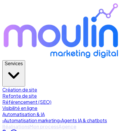
Services
Création de site
Refonte de site
Référencement (SEO)
Visibilité en ligne
Automatisation & IA
›
Automatisation marketing
›
Agents IA & chatbots
Réalisations
Mon process
Agence