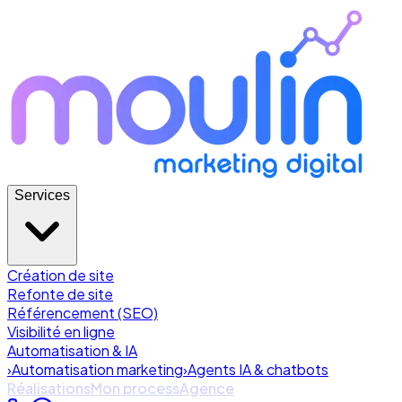
Services
Création de site
Refonte de site
Référencement (SEO)
Visibilité en ligne
Automatisation & IA
›
Automatisation marketing
›
Agents IA & chatbots
Réalisations
Mon process
Agence