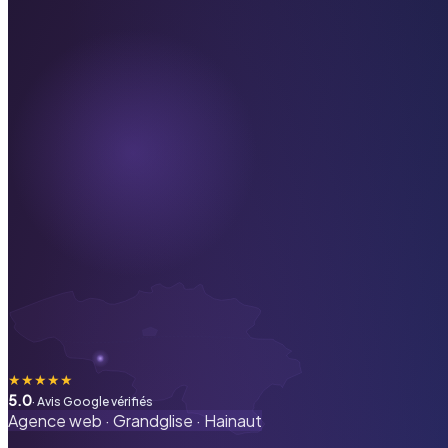
★
★
★
★
★
5.0
· Avis Google vérifiés
Agence web ·
Grandglise
·
Hainaut