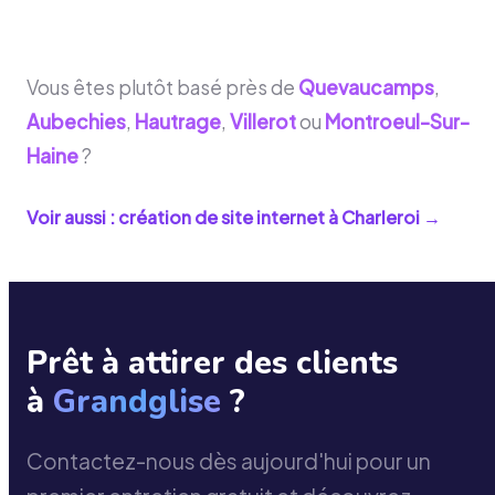
Vous êtes plutôt basé près de
Quevaucamps
,
Aubechies
,
Hautrage
,
Villerot
ou
Montroeul-Sur-
Haine
?
Voir aussi : création de site internet à
Charleroi
→
Prêt à attirer des clients
à
Grandglise
?
Contactez-nous dès aujourd'hui pour un