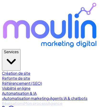
Services
Création de site
Refonte de site
Référencement (SEO)
Visibilité en ligne
Automatisation & IA
›
Automatisation marketing
›
Agents IA & chatbots
Réalisations
Mon process
Agence