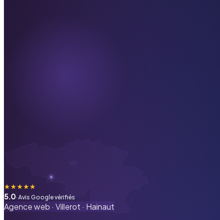
★
★
★
★
★
5.0
· Avis Google vérifiés
Agence web ·
Villerot
·
Hainaut