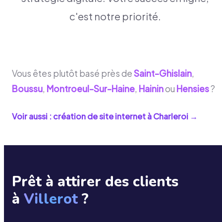
c'est notre priorité.
Vous êtes plutôt basé près de
Saint-Ghislain
,
Boussu
,
Montroeul-Sur-Haine
,
Hainin
ou
Hensies
?
Voir aussi : création de site internet à
Charleroi
→
Prêt à attirer des clients
à
Villerot
?