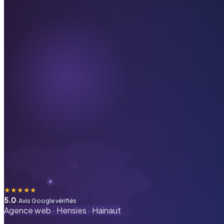
★
★
★
★
★
5.0
· Avis Google vérifiés
Agence web ·
Hensies
·
Hainaut