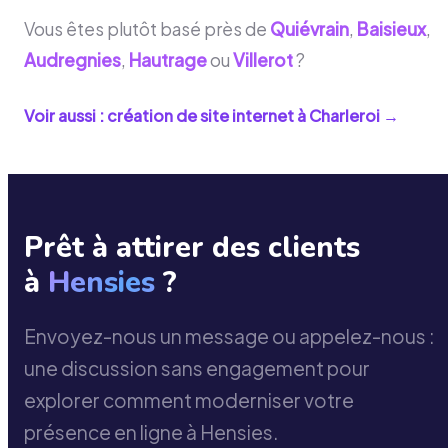
Vous êtes plutôt basé près de
Quiévrain
,
Baisieux
,
Audregnies
,
Hautrage
ou
Villerot
?
Voir aussi : création de site internet à
Charleroi
→
Prêt à attirer des clients
à
Hensies
?
Envoyez-nous un message ou appelez-nous :
une discussion sans engagement pour
explorer comment moderniser votre
présence en ligne à Hensies.