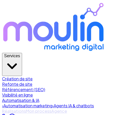
Services
Création de site
Refonte de site
Référencement (SEO)
Visibilité en ligne
Automatisation & IA
›
Automatisation marketing
›
Agents IA & chatbots
Réalisations
Mon process
Agence