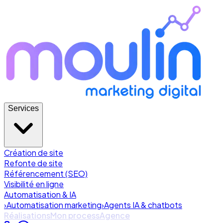
Services
Création de site
Refonte de site
Référencement (SEO)
Visibilité en ligne
Automatisation & IA
›
Automatisation marketing
›
Agents IA & chatbots
Réalisations
Mon process
Agence