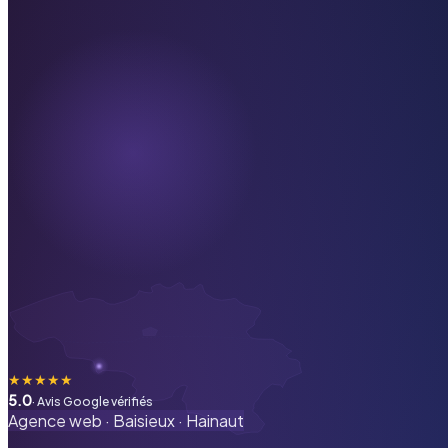
★
★
★
★
★
5.0
· Avis Google vérifiés
Agence web ·
Baisieux
·
Hainaut