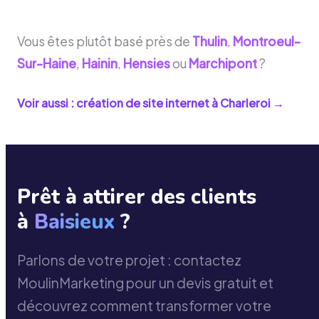
Vous êtes plutôt basé près de
Thulin
,
Montroeul-
Sur-Haine
,
Hainin
,
Hensies
ou
Marchipont
?
Voir aussi : création de site internet à
Charleroi
→
Prêt à attirer des clients
à
Baisieux
?
Parlons de votre projet : contactez
MoulinMarketing pour un devis gratuit et
découvrez comment transformer votre