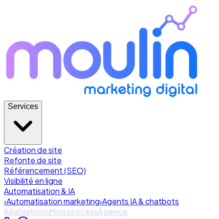
Services
Création de site
Refonte de site
Référencement (SEO)
Visibilité en ligne
Automatisation & IA
›
Automatisation marketing
›
Agents IA & chatbots
Réalisations
Mon process
Agence