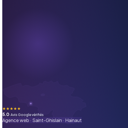
★
★
★
★
★
5.0
· Avis Google vérifiés
Agence web ·
Saint-Ghislain
·
Hainaut