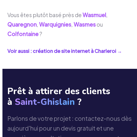
Vous êtes plutôt basé près de
Wasmuel
,
Quaregnon
,
Warquignies
,
Wasmes
ou
Colfontaine
?
Voir aussi : création de site internet à
Charleroi
→
Prêt à attirer des clients
à
Saint-Ghislain
?
Parlons de votre projet : contactez-nous dès
aujourd'hui pour un devis gratuit et une