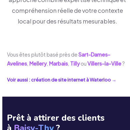
compréhension réelle de votre contexte
local pour des résultats mesurables.
Vous êtes plutôt basé près de
Sart-Dames-
Avelines
,
Mellery
,
Marbais
,
Tilly
ou
Villers-la-Ville
?
Voir aussi : création de site internet à
Waterloo
→
Prêt à attirer des clients
à
Baisy-Thy
?