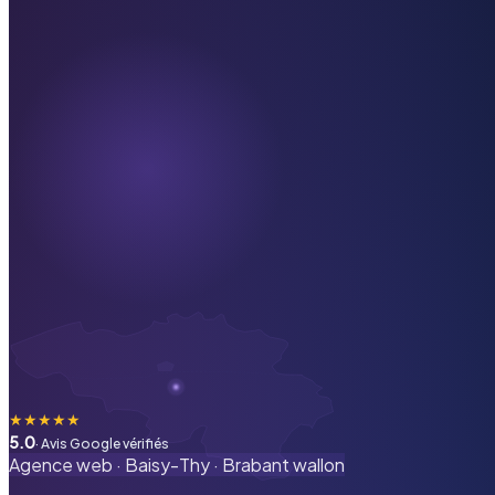
★
★
★
★
★
5.0
· Avis Google vérifiés
Agence web ·
Baisy-Thy
·
Brabant wallon