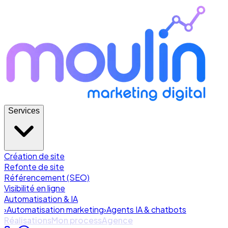
Services
Création de site
Refonte de site
Référencement (SEO)
Visibilité en ligne
Automatisation & IA
›
Automatisation marketing
›
Agents IA & chatbots
Réalisations
Mon process
Agence