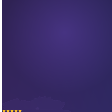
★
★
★
★
★