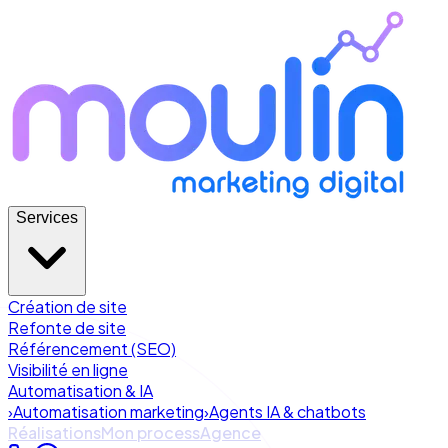
Services
Création de site
Refonte de site
Référencement (SEO)
Visibilité en ligne
Automatisation & IA
›
Automatisation marketing
›
Agents IA & chatbots
Réalisations
Mon process
Agence