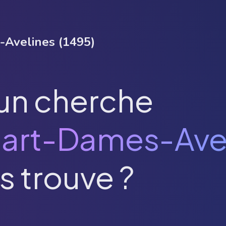
-Avelines
(
1495
)
un cherche
art-Dames-Ave
s trouve ?