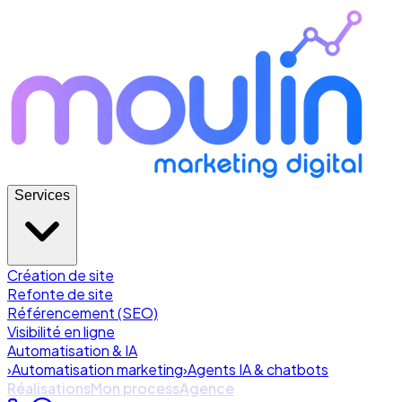
Services
Création de site
Refonte de site
Référencement (SEO)
Visibilité en ligne
Automatisation & IA
›
Automatisation marketing
›
Agents IA & chatbots
Réalisations
Mon process
Agence