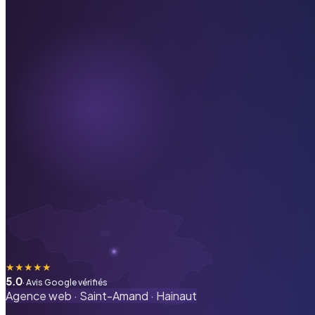
★
★
★
★
★
5.0
· Avis Google vérifiés
Agence web ·
Saint-Amand
·
Hainaut