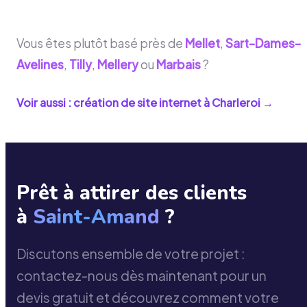
Vous êtes plutôt basé près de
Mellet
,
Sart-Dames-
Avelines
,
Tilly
,
Mellery
ou
Marbais
?
Voir aussi : création de site internet à
Charleroi
→
Prêt à attirer des clients
à
Saint-Amand
?
Discutons ensemble de votre projet :
contactez-nous dès maintenant pour un
devis gratuit et découvrez comment votre