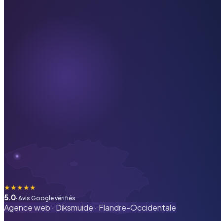
★
★
★
★
★
5.0
· Avis Google vérifiés
Agence web ·
Diksmuide
·
Flandre-Occidentale