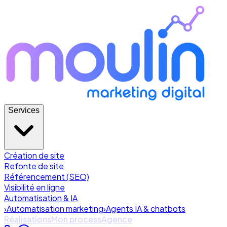
Services
Création de site
Refonte de site
Référencement (SEO)
Visibilité en ligne
Automatisation & IA
›
Automatisation marketing
›
Agents IA & chatbots
Réalisations
Mon process
Agence