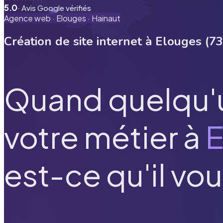
5.0
· Avis Google vérifiés
Agence web ·
Elouges
·
Hainaut
Création de site internet à
Elouges
(
73
Quand quelqu'
votre métier à
E
est-ce qu'il vou