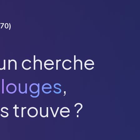
70
)
un cherche
louges
,
s trouve ?