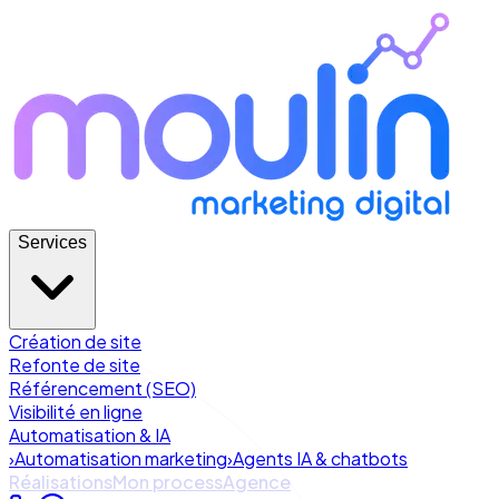
Services
Création de site
Refonte de site
Référencement (SEO)
Visibilité en ligne
Automatisation & IA
›
Automatisation marketing
›
Agents IA & chatbots
Réalisations
Mon process
Agence