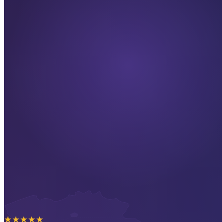
★
★
★
★
★