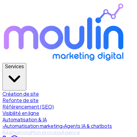
Services
Création de site
Refonte de site
Référencement (SEO)
Visibilité en ligne
Automatisation & IA
›
Automatisation marketing
›
Agents IA & chatbots
Réalisations
Mon process
Agence