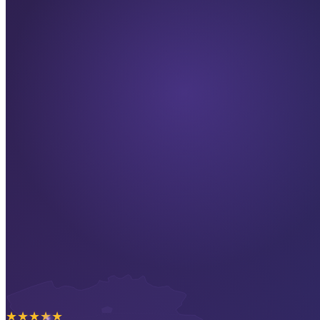
★
★
★
★
★