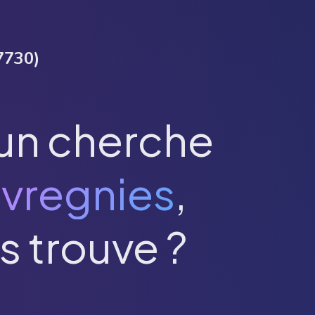
7730
)
un cherche
vregnies
,
s trouve ?