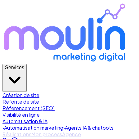
Services
Création de site
Refonte de site
Référencement (SEO)
Visibilité en ligne
Automatisation & IA
›
Automatisation marketing
›
Agents IA & chatbots
Réalisations
Mon process
Agence