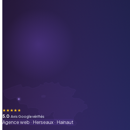
★
★
★
★
★
5.0
· Avis Google vérifiés
Agence web ·
Herseaux
·
Hainaut