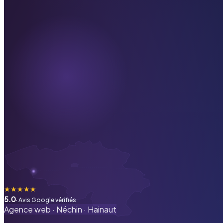
★
★
★
★
★
5.0
· Avis Google vérifiés
Agence web ·
Néchin
·
Hainaut