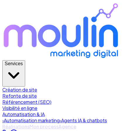
Services
Création de site
Refonte de site
Référencement (SEO)
Visibilité en ligne
Automatisation & IA
›
Automatisation marketing
›
Agents IA & chatbots
Réalisations
Mon process
Agence