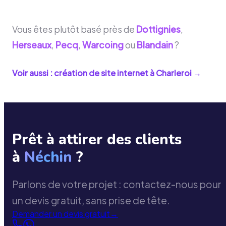
Vous êtes plutôt basé près de
Dottignies
,
Herseaux
,
Pecq
,
Warcoing
ou
Blandain
?
Voir aussi : création de site internet à
Charleroi
→
Prêt à attirer des clients
à
Néchin
?
Parlons de votre projet : contactez-nous pour
un devis gratuit, sans prise de tête.
Demander un devis gratuit
→