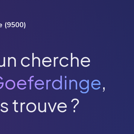
e
(
9500
)
un cherche
oeferdinge
,
s trouve ?