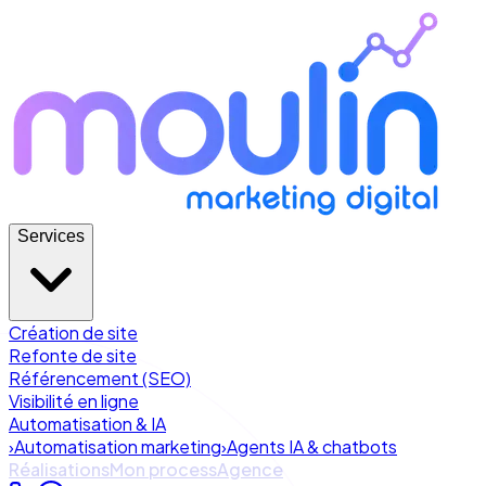
Services
Création de site
Refonte de site
Référencement (SEO)
Visibilité en ligne
Automatisation & IA
›
Automatisation marketing
›
Agents IA & chatbots
Réalisations
Mon process
Agence