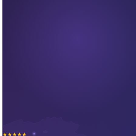
★
★
★
★
★