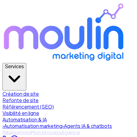
Services
Création de site
Refonte de site
Référencement (SEO)
Visibilité en ligne
Automatisation & IA
›
Automatisation marketing
›
Agents IA & chatbots
Réalisations
Mon process
Agence