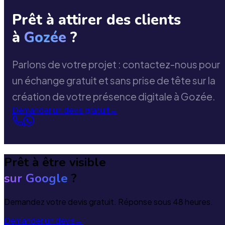
Prêt à attirer des clients
à
Gozée
?
Parlons de votre projet : contactez-nous pour
un échange gratuit et sans prise de tête sur la
création de votre présence digitale à Gozée.
Demander un devis gratuit
→
Prêt à être visible
sur Google
?
Demandez votre devis gratuit. Réponse sous 48 heures.
Demander un devis
→