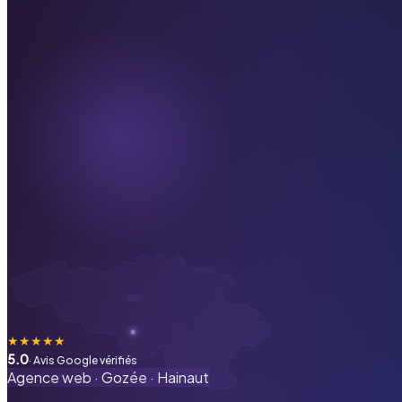
★
★
★
★
★
5.0
· Avis Google vérifiés
Agence web ·
Gozée
·
Hainaut