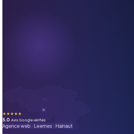
★
★
★
★
★
5.0
· Avis Google vérifiés
Agence web ·
Leernes
·
Hainaut