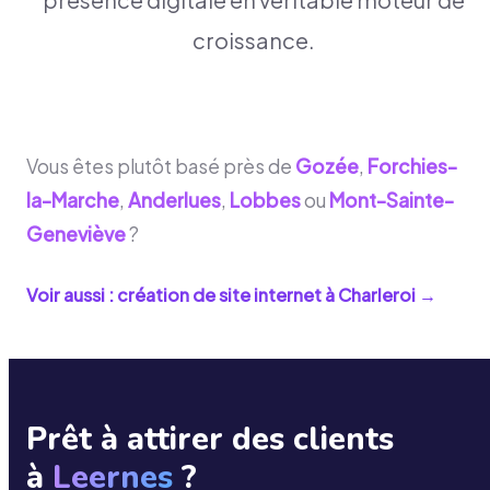
croissance.
Vous êtes plutôt basé près de
Gozée
,
Forchies-
la-Marche
,
Anderlues
,
Lobbes
ou
Mont-Sainte-
Geneviève
?
Voir aussi : création de site internet à
Charleroi
→
Prêt à attirer des clients
à
Leernes
?