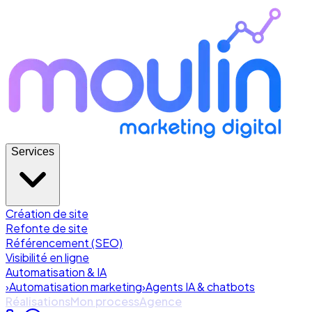
Services
Création de site
Refonte de site
Référencement (SEO)
Visibilité en ligne
Automatisation & IA
›
Automatisation marketing
›
Agents IA & chatbots
Réalisations
Mon process
Agence