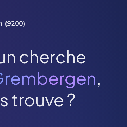
n
(
9200
)
un cherche
Grembergen
,
s trouve ?