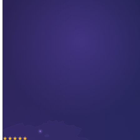
★
★
★
★
★