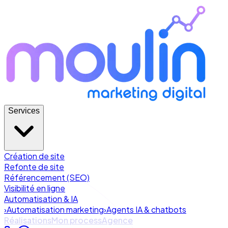
Services
Création de site
Refonte de site
Référencement (SEO)
Visibilité en ligne
Automatisation & IA
›
Automatisation marketing
›
Agents IA & chatbots
Réalisations
Mon process
Agence