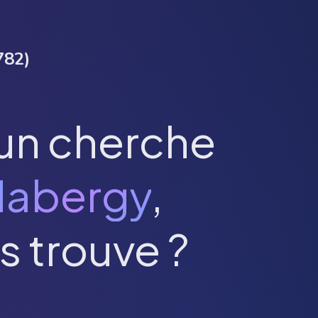
782
)
un cherche
Habergy
,
s trouve ?