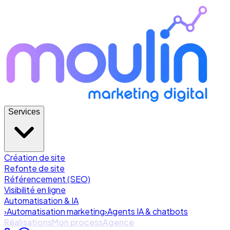
Services
Création de site
Refonte de site
Référencement (SEO)
Visibilité en ligne
Automatisation & IA
›
Automatisation marketing
›
Agents IA & chatbots
Réalisations
Mon process
Agence