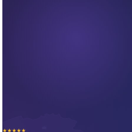
★
★
★
★
★