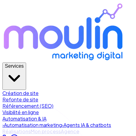
Services
Création de site
Refonte de site
Référencement (SEO)
Visibilité en ligne
Automatisation & IA
›
Automatisation marketing
›
Agents IA & chatbots
Réalisations
Mon process
Agence