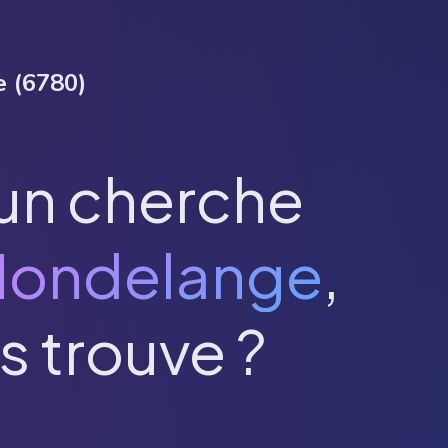
e
(
6780
)
un cherche
Hondelange
,
s trouve ?