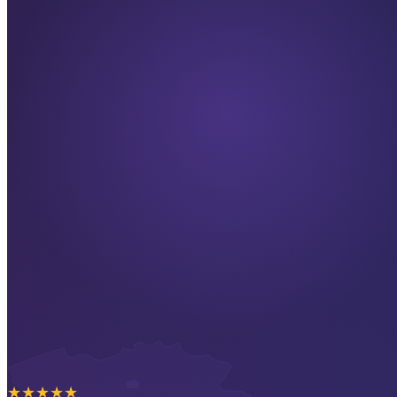
★
★
★
★
★