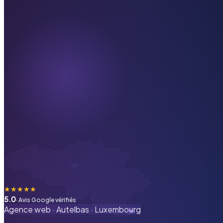
★
★
★
★
★
5.0
· Avis Google vérifiés
Agence web ·
Autelbas
·
Luxembourg