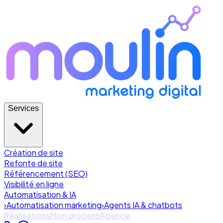
Services
Création de site
Refonte de site
Référencement (SEO)
Visibilité en ligne
Automatisation & IA
›
Automatisation marketing
›
Agents IA & chatbots
Réalisations
Mon process
Agence