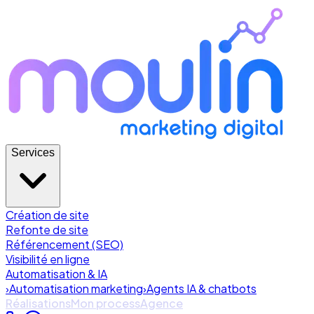
Services
Création de site
Refonte de site
Référencement (SEO)
Visibilité en ligne
Automatisation & IA
›
Automatisation marketing
›
Agents IA & chatbots
Réalisations
Mon process
Agence