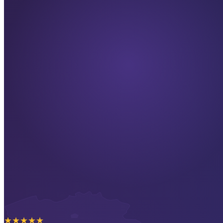
★
★
★
★
★