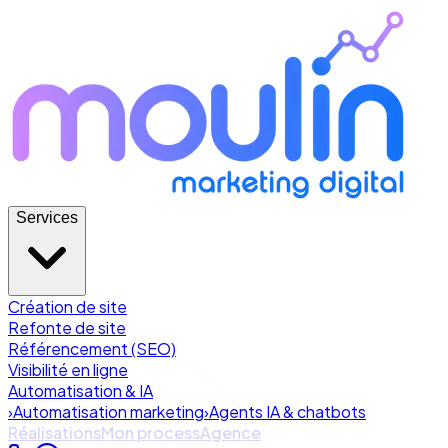
Services
Création de site
Refonte de site
Référencement (SEO)
Visibilité en ligne
Automatisation & IA
›
Automatisation marketing
›
Agents IA & chatbots
Réalisations
Mon process
Agence