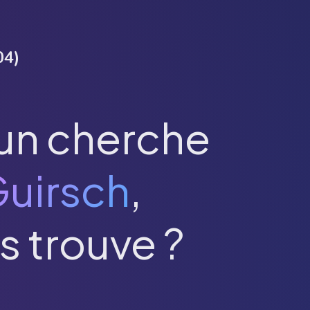
04
)
un cherche
uirsch
,
s trouve ?