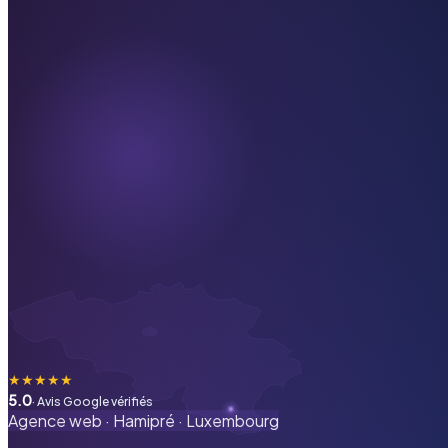
★
★
★
★
★
5.0
· Avis Google vérifiés
Agence web ·
Hamipré
·
Luxembourg