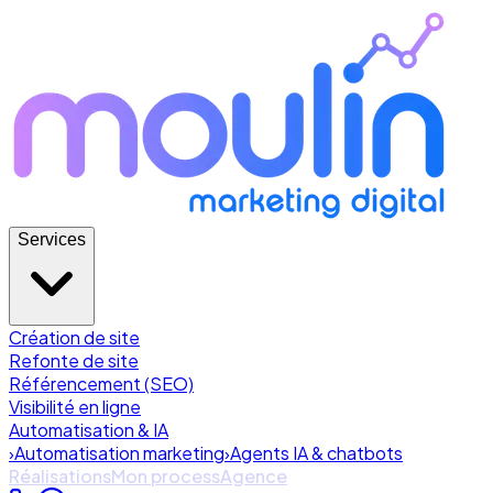
Services
Création de site
Refonte de site
Référencement (SEO)
Visibilité en ligne
Automatisation & IA
›
Automatisation marketing
›
Agents IA & chatbots
Réalisations
Mon process
Agence