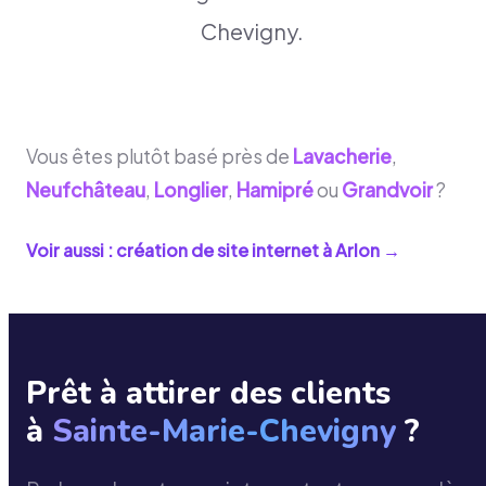
Chevigny.
Vous êtes plutôt basé près de
Lavacherie
,
Neufchâteau
,
Longlier
,
Hamipré
ou
Grandvoir
?
Voir aussi : création de site internet à
Arlon
→
Prêt à attirer des clients
à
Sainte-Marie-Chevigny
?