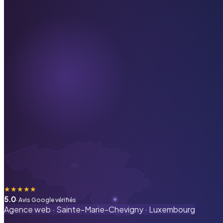
★
★
★
★
★
5.0
· Avis Google vérifiés
Agence web ·
Sainte-Marie-Chevigny
·
Luxembourg