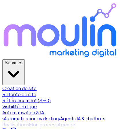
Services
Création de site
Refonte de site
Référencement (SEO)
Visibilité en ligne
Automatisation & IA
›
Automatisation marketing
›
Agents IA & chatbots
Réalisations
Mon process
Agence