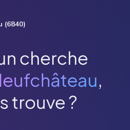
u
(
6840
)
un cherche
eufchâteau
,
s trouve ?