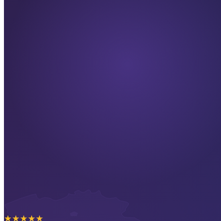
★
★
★
★
★