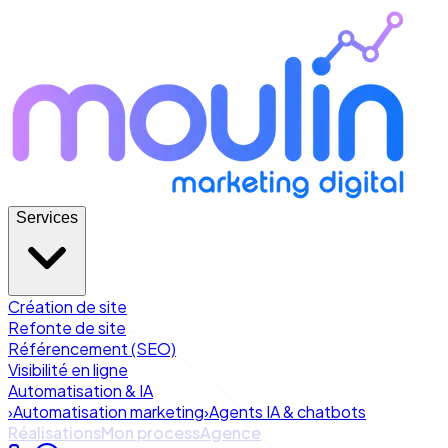
Services
Création de site
Refonte de site
Référencement (SEO)
Visibilité en ligne
Automatisation & IA
›
Automatisation marketing
›
Agents IA & chatbots
Réalisations
Mon process
Agence